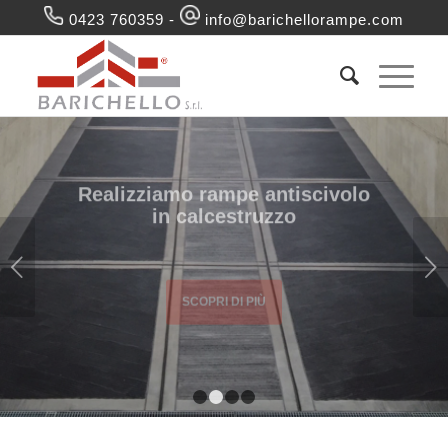
0423 760359
-
info@barichellorampe.com
Realizziamo rampe antiscivolo
in calcestruzzo
Succ
SCOPRI DI PIÙ
1
2
3
4